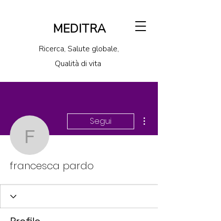
MEDITRA
Ricerca, Salute globale,
Qualità di vita
Altre azioni
Segui
francesca pardo
francesca pardo